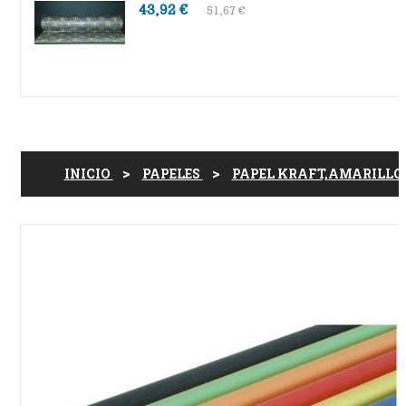
43,92 €
51,67 €
INICIO
PAPELES
PAPEL KRAFT,AMARILLO.