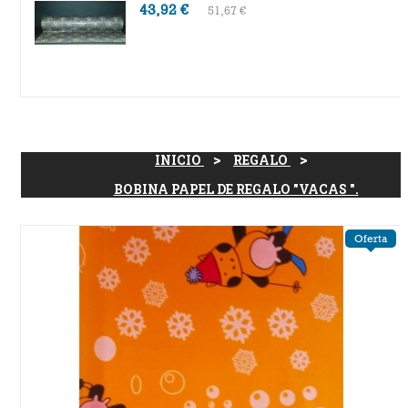
43,92 €
51,67 €
INICIO
REGALO
BOBINA PAPEL DE REGALO "VACAS ".
Oferta