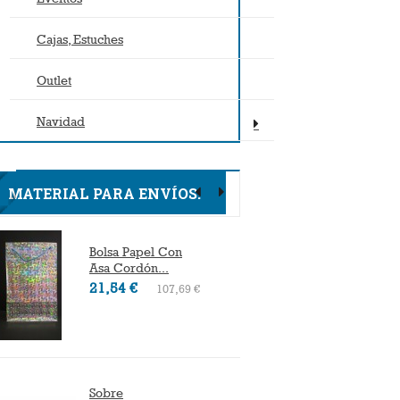
Cajas, Estuches
Outlet
Navidad
MATERIAL PARA ENVÍOS.
Bolsa Papel Con
Bolsas D
Asa Cordón...
2
Desde
21,54 €
107,69 €
Sobre
Cajas