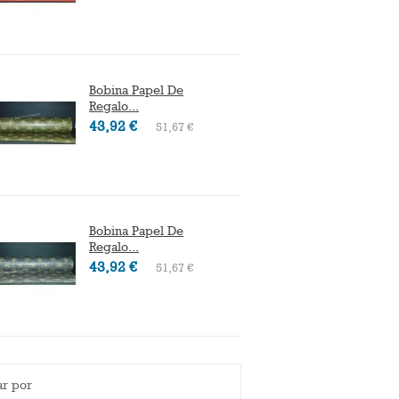
Bobina Papel De
Bobina
Regalo...
Regalo.
43,92 €
28,73 
51,67 €
Bobina Papel De
Bolsa 
Regalo...
Asa...
43,92 €
21,54 
51,67 €
ar por