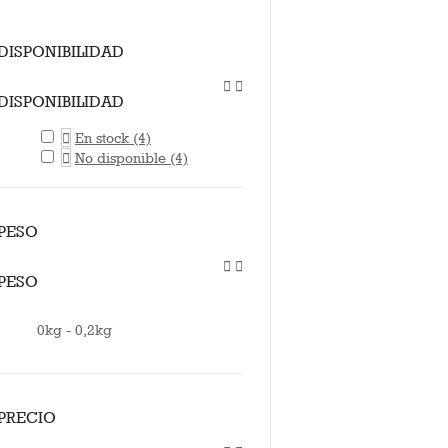
DISPONIBILIDAD


DISPONIBILIDAD

En stock
(4)

No disponible
(4)
PESO


PESO
0kg - 0,2kg
PRECIO