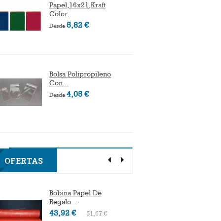
Papel,16x21,Kraft
Cumple
Color.
10,89 
5,82 €
Desde
Bolsa Polipropileno
Sobre P
Con...
Decorad
4,05 €
5
Desde
Desde
OFERTAS
Bobina Papel De
Bobina
Regalo...
Regalo.
43,92 €
28,73 
51,67 €