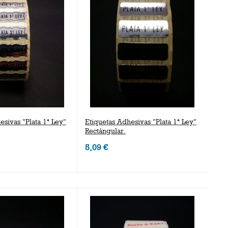
esivas "Plata 1ª Ley"
Etiquetas Adhesivas "Plata 1ª Ley"
Rectángular.
5,09 €