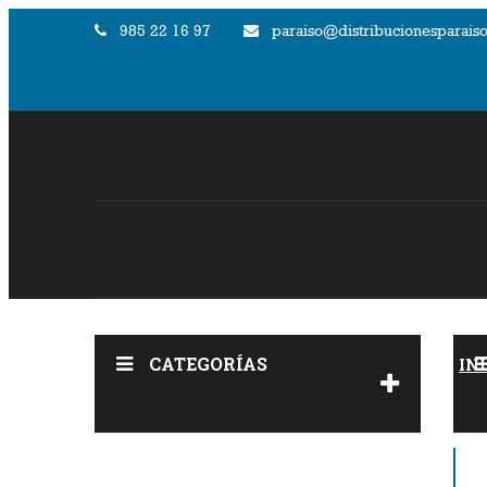
985 22 16 97
paraiso@distribucionesparaiso
CATEGORÍAS
IN