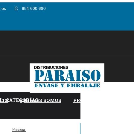
.es
684 600 690
CATEGORÍAS
ICIO
QUIÉNES SOMOS
PRODUCTOS PERSONALI
Pascua.