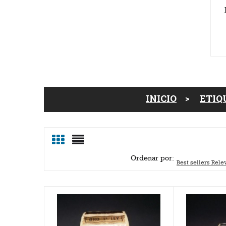
INICIO
ETIQ
Ordenar por:
Best sellers
Rele