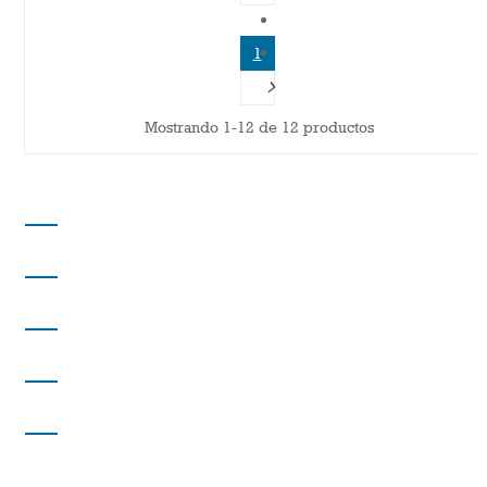
1
Mostrando 1-12 de 12 productos
DISTRIBUCIONES PARAÍSO
DIRECCIÓN
INFORMACIÓN
INFORMACIÓN
MI CUENTA