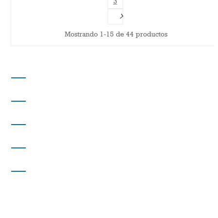
3
Mostrando 1-15 de 44 productos
DISTRIBUCIONES PARAÍSO
DIRECCIÓN
INFORMACIÓN
INFORMACIÓN
MI CUENTA
Redes sociales