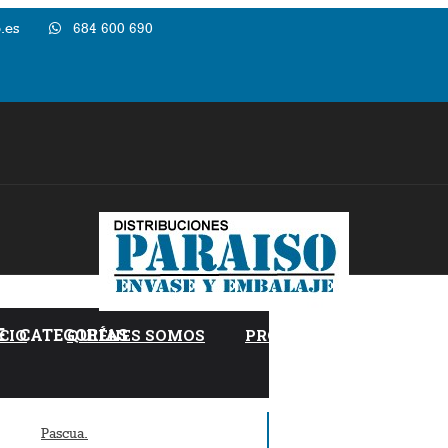
.es
684 600 690
CATEGORÍAS
ICIO
QUIÉNES SOMOS
PRODUCTOS PERSONALI
Pascua.