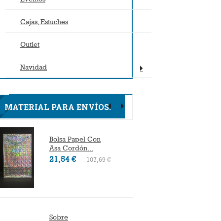
Cajas, Estuches
Outlet
Navidad
MATERIAL PARA ENVÍOS.
Bolsa Papel Con
Bolsas D
Asa Cordón...
2
Desde
21,54 €
107,69 €
Sobre
Cajas