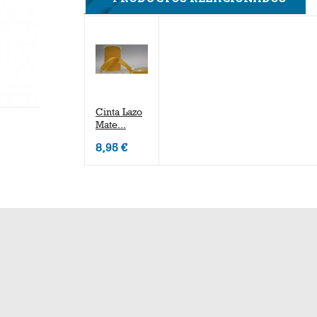
Cinta Lazo
Mate...
8,95 €
Refer
T