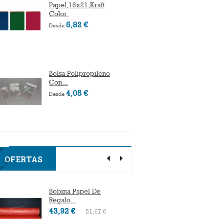
Papel,16x21,Kraft
Cumple
Color.
10,89 
5,82 €
Desde
Bolsa Polipropileno
Sobre P
Con...
Decorad
4,05 €
5
Desde
Desde
OFERTAS
Bobina Papel De
Bobina
Regalo...
Regalo.
43,92 €
28,73 
51,67 €