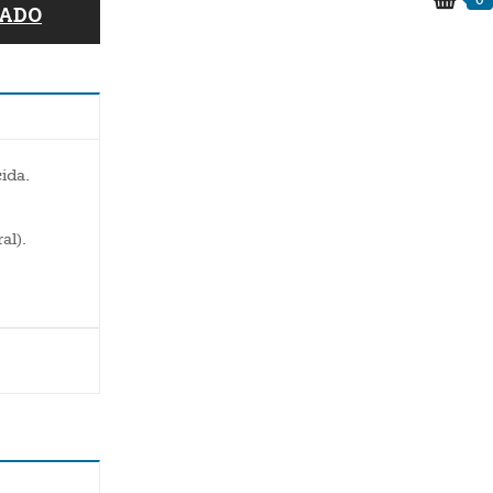
RADO
ida.
ral
).