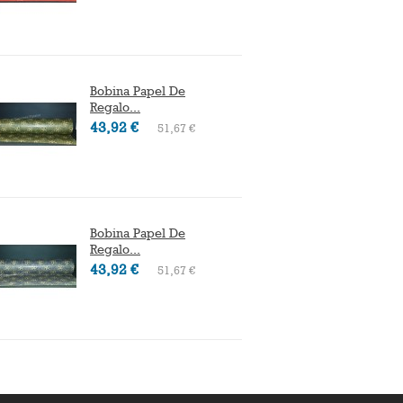
Bobina Papel De
Bobina
Regalo...
Regalo.
43,92 €
28,73 
51,67 €
Bobina Papel De
Bolsa 
Regalo...
Asa...
43,92 €
21,54 
51,67 €