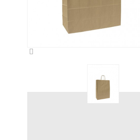

BOLSA DE PAPEL CON ASA
RETORCIDA 32X42X13 KRAF