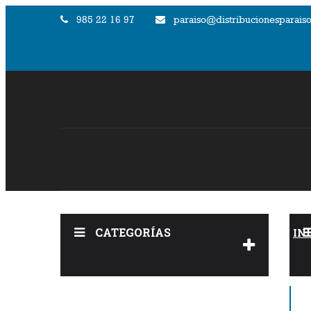
985 22 16 97
paraiso@distribucionesparaiso
CATEGORÍAS
IN